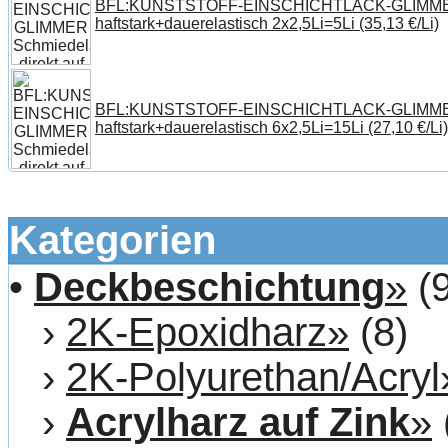
BFL:KUNSTSTOFF-EINSCHICHTLACK-GLIMMER Sc
haftstark+dauerelastisch 2x2,5Li=5Li (35,13 €/Li)
BFL:KUNSTSTOFF-EINSCHICHTLACK-GLIMMER Sc
haftstark+dauerelastisch 6x2,5Li=15Li (27,10 €/Li)
Kategorien
•
Deckbeschichtung
»
(9
›
2K-Epoxidharz»
(8)
›
2K-Polyurethan/Acryl
›
Acrylharz auf Zink
»