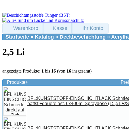
Warenkorb
Kasse
Ihr Konto
Startseite
»
Katalog
»
Deckbeschichtung
»
Acrylha
2,5 Li
angezeigte Produkte:
1
bis
16
(von
16
insgesamt)
Produkte+
Pr
BFL:KUNSTSTOFF-EINSCHICHTLACK Schmiedela
haftst.+dauerelast. 6x400ml Spraydose (15,51 €/S
BFL:KUNSTSTOFF-EINSCHICHTLACK Schmiedela