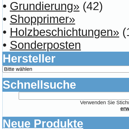
•
Grundierung»
(42)
•
Shopprimer»
•
Holzbeschichtungen»
(
•
Sonderposten
Hersteller
Schnellsuche
Verwenden Sie Stichw
erw
Neue Produkte