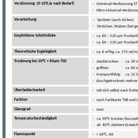
-
Verdünnung (0-10% je nach Bedarf)
Universal-Verdünnung 
-
Nitro-Universal-Verdünn
-
Verarbeitung
Spritzen (auch
Airless
)
-
Streichen, Walzen (bei 
-
Empfohlene Schichtdicke
ca. 60 – 120 µm Trockenf
-
ca. 60 – 120 µm Trockenf
-
Theoretische Ergiebigkeit
ca. 6 m²/kg; ca. 175 ml/m
-
Trocknung bei 20°C + 60µm TSD
staubtrocken: ca. 30 
-
griffest: ca. 60 m
-
transportfähig: ca. 12 S
-
durchgetrocknet: mehrer
-
Überlackierbarkeit
mit sich selbst nach früh
-
Farbton
nach Farbkarte "DB und 
-
matt
Glanzgrad
-
c
Temperaturbeständigkeit
a. 90°C trocken (kurzze
- ab 60°C stärkere Erweic
-
Flammpunkt
> 26°C, AII