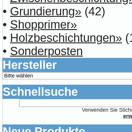
•
Grundierung»
(42)
•
Shopprimer»
•
Holzbeschichtungen»
(
•
Sonderposten
Hersteller
Schnellsuche
Verwenden Sie Stichw
erw
Neue Produkte