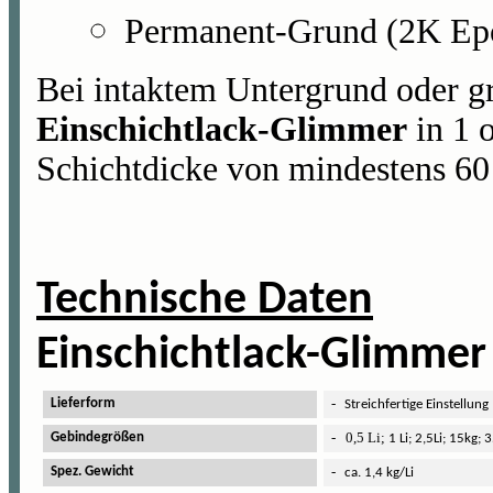
Permanent-Grund (2K Ep
Bei intaktem Untergrund oder g
Einschichtlack-Glimmer
in 1 
Schichtdicke von mindestens 6
Technische Daten
Ku
Einschichtlack-Glimmer
-
Lieferform
Streichfertige Einstellung
-
0,5 Li;
Gebindegrößen
1 Li; 2,5Li; 15kg; 
-
Spez. Gewicht
ca. 1,4 kg/Li