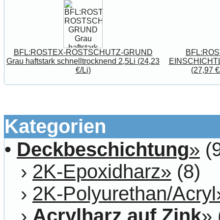
BFL:ROSTEX-ROSTSCHUTZ-GRUND
BFL:RO
Grau haftstark schnelltrocknend 2,5Li (24,23
EINSCHICHTLAC
€/Li)
(27,97 €
Kategorien
•
Deckbeschichtung
»
(9
›
2K-Epoxidharz»
(8)
›
2K-Polyurethan/Acryl
›
Acrylharz auf Zink
»