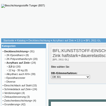
Startseite
»
Katalog
»
Deckbeschichtung
»
Acrylharz auf Zink
»
2,5 Li
»
BFL 2611 GL
Kategorien
BFL:KUNSTSTOFF-EINSCHI
•
Deckbeschichtung
»
(91)
Zink haftstark+dauerelastisc
›
2K-Epoxidharz»
(8)
›
2K-Polyurethan/Acryl»
(20)
[BFL 2611 GL]
›
Acrylharz auf Zink
»
(24)
›
2,5 Li
(16)
Bitte wählen Sie:
›
12 kg - 35 kg
(8)
DB-/Glimmerfarbton:
›
Alkydharz auch KH»
(39)
›
Epoxidharzester
›
Diverse
•
Einschichtlack auf Stahl
(15)
•
Schmiedelack auf Zink»
(24)
•
Verdünnungen
(4)
•
Zinkausbesserung
(3)
•
Zwischenbeschichtung»
(4)
•
Grundierung»
(42)