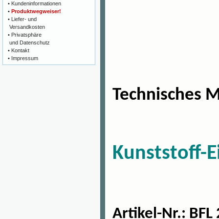
•
Kundeninformationen
•
Produktwegweiser!
•
Liefer- und
Versandkosten
•
Privatsphäre
und Datenschutz
•
Kontakt
•
Impressum
Technisches
Me
Kunststoff-
Artikel-Nr
.: BFL