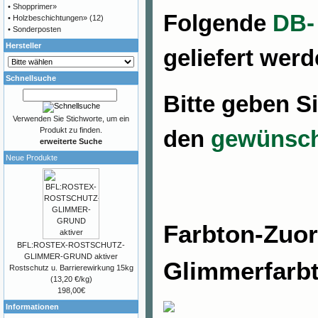
•
Shopprimer»
Folgende
DB-
•
Holzbeschichtungen»
(12)
•
Sonderposten
Hersteller
geliefert werd
Schnellsuche
Bitte geben S
Verwenden Sie Stichworte, um ein
den
gewünsch
Produkt zu finden.
erweiterte Suche
Neue Produkte
Farbton
-
Zuor
BFL:ROSTEX-ROSTSCHUTZ-
GLIMMER-GRUND aktiver
Glimmerfarbt
Rostschutz u. Barrierewirkung 15kg
(13,20 €/kg)
198,00€
Informationen