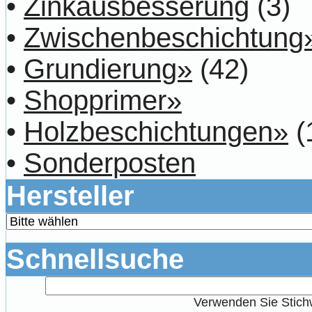
•
Zinkausbesserung
(3)
•
Zwischenbeschichtung
•
Grundierung»
(42)
•
Shopprimer»
•
Holzbeschichtungen»
(
•
Sonderposten
Hersteller
Schnellsuche
Verwenden Sie Stichw