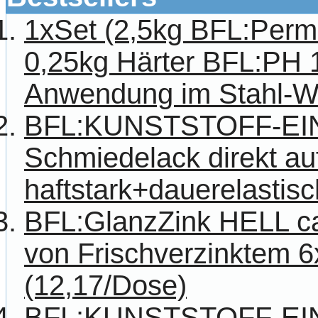
1xSet (2,5kg BFL:Per
0,25kg Härter BFL:PH 1
Anwendung im Stahl-W
BFL:KUNSTSTOFF-E
Schmiedelack direkt au
haftstark+dauerelastisch
BFL:GlanzZink HELL c
von Frischverzinktem 
(12,17/Dose)
BFL:KUNSTSTOFF-E