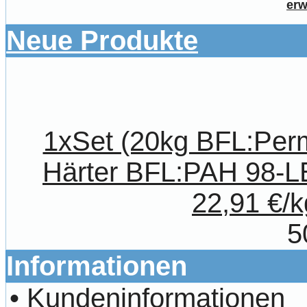
erw
Neue Produkte
1xSet (20kg BFL:Per
Härter BFL:PAH 98-LE
22,91 €/k
5
Informationen
•
Kundeninformationen