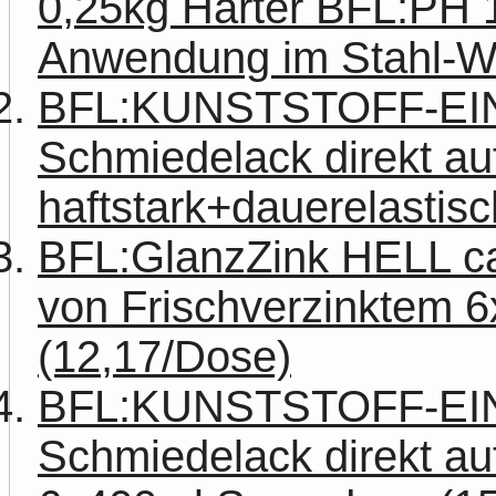
0,25kg Härter BFL:PH 1
Anwendung im Stahl-W
BFL:KUNSTSTOFF-E
Schmiedelack direkt au
haftstark+dauerelastisch
BFL:GlanzZink HELL c
von Frischverzinktem 
(12,17/Dose)
BFL:KUNSTSTOFF-E
Schmiedelack direkt auf