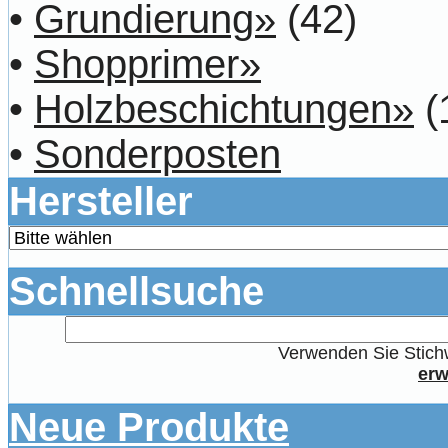
•
Grundierung»
(42)
•
Shopprimer»
•
Holzbeschichtungen»
(
•
Sonderposten
Hersteller
Schnellsuche
Verwenden Sie Stichw
erw
Neue Produkte