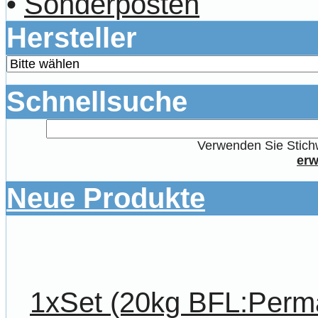
•
Sonderposten
Hersteller
Schnellsuche
Verwenden Sie Stichw
erw
Neue Produkte
1xSet (20kg BFL:Perm