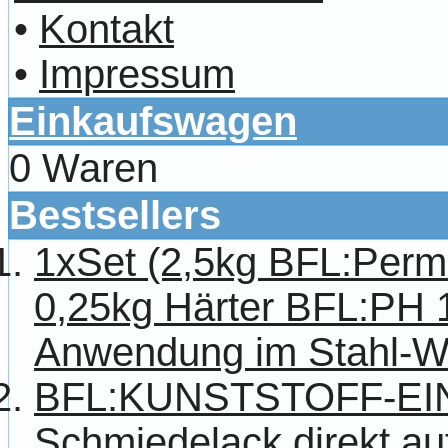
•
Kontakt
•
Impressum
Einkaufswagen
0 Waren
Bestsellers
1xSet (2,5kg BFL:Per
0,25kg Härter BFL:PH 1
Anwendung im Stahl-W
BFL:KUNSTSTOFF-E
Schmiedelack direkt au