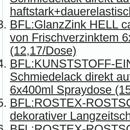
haftstark+dauerelastisch
BFL:GlanzZink HELL c
von Frischverzinktem 
(12,17/Dose)
BFL:KUNSTSTOFF-E
Schmiedelack direkt auf
6x400ml Spraydose (15
BFL:ROSTEX-ROSTS
dekorativer Langzeitsch
BFL:ROSTEX-ROSTS