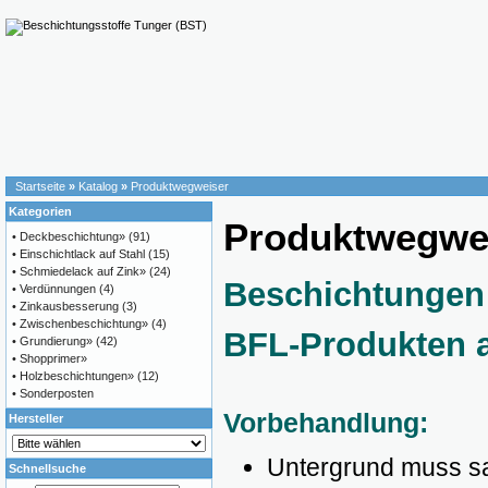
Startseite
»
Katalog
»
Produktwegweiser
Kategorien
Produktwegwe
•
Deckbeschichtung»
(91)
•
Einschichtlack auf Stahl
(15)
•
Schmiedelack auf Zink»
(24)
Beschichtungen 
•
Verdünnungen
(4)
•
Zinkausbesserung
(3)
•
Zwischenbeschichtung»
(4)
BFL-Produkten 
•
Grundierung»
(42)
•
Shopprimer»
•
Holzbeschichtungen»
(12)
•
Sonderposten
Vorbehandlung:
Hersteller
Untergrund muss saub
Schnellsuche