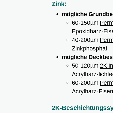
Zink:
mögliche Grundbe
60-150µm
Perm
Epoxidharz-Eis
40-200µm
Perm
Zinkphosphat
mögliche Deckbes
50-120µm
2K In
Acrylharz-lichte
60-200µm
Perm
Acrylharz-Eise
2K-Beschichtungssys