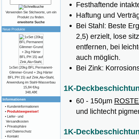
Festhaftende intakte
Verwenden Sie Stichworte, um ein
Haftung und Verträgl
Produkt zu finden.
erweiterte Suche
Bei Stahl: Beste Er
Neue Produkte
2,5) erzielt, lose 
entfernen, bei leich
auch möglich.
Bei Zink: Korrosion
1xSet (20kg BFL:Permanent-
Glimmer-Grund + 2kg Härter
BFL:PH 15) auf Zink,Alu+Stahl,
Anwendung im Stahl-Wasserbau
1K-Deckbeschichtung
15,84 €/kg
348,48€
60 - 150µm
ROSTEX
Informationen
•
Kundeninformationen
und lichtecht pigmen
•
Produktwegweiser!
•
Liefer- und
Versandkosten
•
Privatsphäre
1K-Deckbeschichtung
und Datenschutz
•
Kontakt