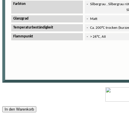
-
Farbton
Silbergrau , Silbergrau rö
Silbergrau blä
-
Glanzgrad
Matt
-
Temperaturbeständigkeit
Ca. 200°C trocken (kurzz
-
Flammpunkt
> 26°C, AII
In den Warenkorb