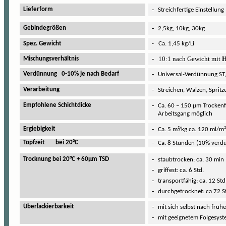
-
Lieferform
Streichfertige Einstellung
-
Gebindegrößen
2,5kg, 10kg, 30kg
Spez. Gewicht
- Ca. 1,45 kg/Li
-
10:1 nach Gewicht mit
H
Mischungsverhältnis
-
Verdünnung 0-10% je nach Bedarf
Universal-Verdünnung ST
-
Verarbeitung
Streichen, Walzen, Sprit
-
Empfohlene Schichtdicke
Ca. 60 – 150 µm Trockenf
Arbeitsgang möglich
-
Ergiebigkeit
Ca. 5 m²/kg ca. 120 ml/m
-
Topfzeit bei 20°C
Ca. 8 Stunden (10% verd
-
Trocknung bei 20°C + 60µm TSD
staubtrocken: ca. 30 min
-
griffest: ca. 6 Std.
-
transportfähig: ca. 12 Std
-
durchgetrocknet: ca 72 S
-
Überlackierbarkeit
mit sich selbst nach frühe
-
mit geeignetem Folgesyst