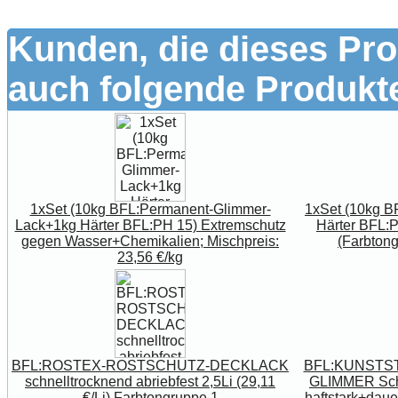
Kunden, die dieses Pro
auch folgende Produkte
1xSet (10kg BFL:Permanent-Glimmer-
1xSet (10kg B
Lack+1kg Härter BFL:PH 15) Extremschutz
Härter BFL:P
gegen Wasser+Chemikalien; Mischpreis:
(Farbtong
23,56 €/kg
BFL:ROSTEX-ROSTSCHUTZ-DECKLACK
BFL:KUNSTS
schnelltrocknend abriebfest 2,5Li (29,11
GLIMMER Schm
€/Li) Farbtongruppe 1
haftstark+dau