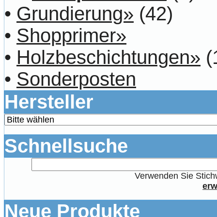
•
Grundierung»
(42)
•
Shopprimer»
•
Holzbeschichtungen»
(
•
Sonderposten
Hersteller
Schnellsuche
Verwenden Sie Stichw
erw
Neue Produkte