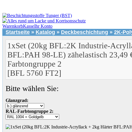
Warenkorb
Kasse
Ihr Konto
Startseite
»
Katalog
»
Deckbeschichtung
»
2K-Pol
1xSet (20kg BFL:2K Industrie-Acryll
BFL:PAH 98-LE) zähelastisch 23,49 
Farbtongruppe 2
[BFL 5760 FT2]
Bitte wählen Sie:
Glanzgrad:
RAL-Farbtongruppe 2: