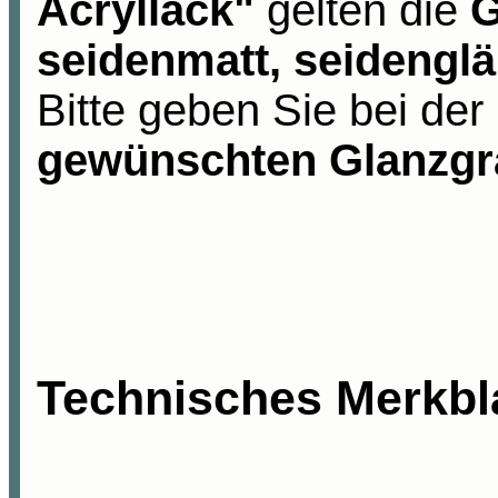
Acryllack
"
gelten
die
G
seidenmatt, seidengl
Bitte geben Sie bei der
gewünschten Glanzgr
Technisches
Merkbla