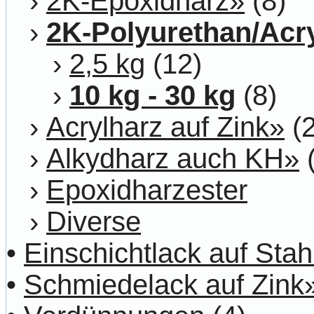
›
2K-Epoxidharz»
(8)
›
2K-Polyurethan/Acr
›
2,5 kg
(12)
›
10 kg - 30 kg
(8)
›
Acrylharz auf Zink»
(2
›
Alkydharz auch KH»
(
›
Epoxidharzester
›
Diverse
•
Einschichtlack auf Stah
•
Schmiedelack auf Zink