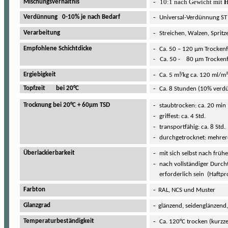
-
10:1 nach Gewicht mit
H
Mischungsverhältnis
-
Verdünnung 0-10% je nach Bedarf
Universal-Verdünnung S
-
Verarbeitung
Streichen, Walzen, Sprit
-
Empfohlene Schichtdicke
Ca. 50 – 120 µm Trocken
- Ca. 50 - 80 µm Trockenf
-
Ergiebigkeit
Ca. 5 m²/kg ca. 120 ml/m
-
Topfzeit bei 20°C
Ca. 8 Stunden (10% verd
-
Trocknung bei 20°C + 60µm TSD
staubtrocken: ca. 20 min
-
griffest: ca. 4 Std.
-
transportfähig: ca. 8 Std.
-
durchgetrocknet: mehrer
-
Überlackierbarkeit
mit sich selbst nach frühe
-
nach vollständiger Durch
erforderlich sein (Haftpr
-
Farbton
RAL, NCS und Muster
-
Glanzgrad
glänzend, seidenglänzend,
-
Temperaturbeständigkeit
Ca. 120°C trocken (kurzz