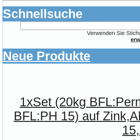
Schnellsuche
Verwenden Sie Stichw
erw
Neue Produkte
1xSet (20kg BFL:Per
BFL:PH 15) auf Zink,A
15,