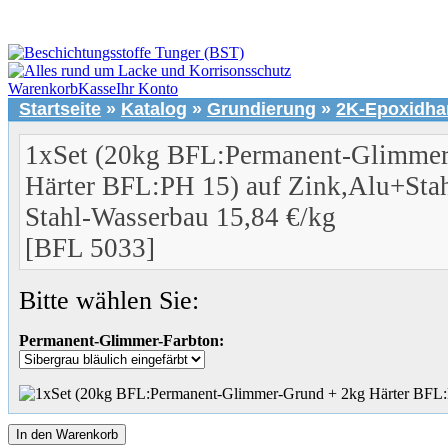
Warenkorb
Kasse
Ihr Konto
Startseite
»
Katalog
»
Grundierung
»
2K-Epoxidha
1xSet (20kg BFL:Permanent-Glimmer
Härter BFL:PH 15) auf Zink,Alu+Sta
Stahl-Wasserbau 15,84 €/kg
[BFL 5033]
Bitte wählen Sie:
Permanent-Glimmer-Farbton:
In den Warenkorb