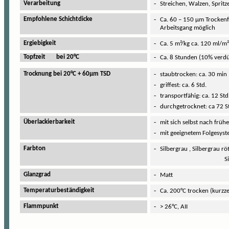
-
Verarbeitung
Streichen, Walzen, Sprit
-
Empfohlene Schichtdicke
Ca. 60 – 150 µm Trockenf
Arbeitsgang möglich
-
Ergiebigkeit
Ca. 5 m²/kg ca. 120 ml/m
-
Topfzeit bei 20°C
Ca. 8 Stunden (10% verd
-
Trocknung bei 20°C + 60µm TSD
staubtrocken: ca. 30 min
-
griffest: ca. 6 Std.
-
transportfähig: ca. 12 Std
-
durchgetrocknet: ca 72 S
-
Überlackierbarkeit
mit sich selbst nach frühe
-
mit geeignetem Folgesyst
-
Farbton
Silbergrau , Silbergrau rö
Silbergrau blä
-
Glanzgrad
Matt
-
Temperaturbeständigkeit
Ca. 200°C trocken (kurzz
-
Flammpunkt
> 26°C, AII