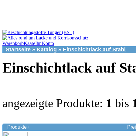
Warenkorb
Kasse
Ihr Konto
Startseite
»
Katalog
»
Einschichtlack auf Stahl
Einschichtlack auf St
angezeigte Produkte:
1
bis
Produkte+
Pr