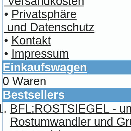
Versandkosten
•
Privatsphäre
und Datenschutz
•
Kontakt
•
Impressum
Einkaufswagen
0 Waren
Bestsellers
BFL:ROSTSIEGEL - umw
Rostumwandler und Grun